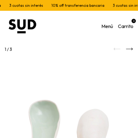
3 cuotas sin interés
10% off transferencia bancaria
3 cuotas sin int
0
Menú
Carrito
1
/
3