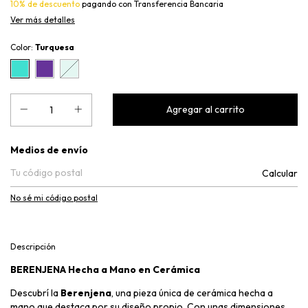
10% de descuento
pagando con Transferencia Bancaria
Ver más detalles
Color:
Turquesa
Entregas para el CP:
Medios de envío
Calcular
No sé mi código postal
Descripción
BERENJENA Hecha a Mano en Cerámica
Descubrí la
Berenjena
, una pieza única de cerámica hecha a
mano que destaca por su diseño propio. Con unas dimensiones