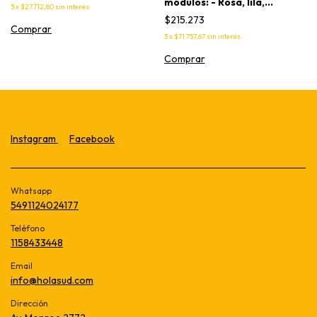
módulos: - Rosa, lila,
3
x
$27.712,80
sin interés
amarillo, menta y natural.
$215.273
Comprar
3
x
$71.757,67
sin interés
Instagram
Facebook
Whatsapp
5491124024177
Teléfono
1158433448
Email
info@holasud.com
Dirección