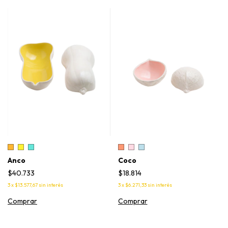
Anco
Coco
$40.733
$18.814
3
x
$13.577,67
sin interés
3
x
$6.271,33
sin interés
Comprar
Comprar