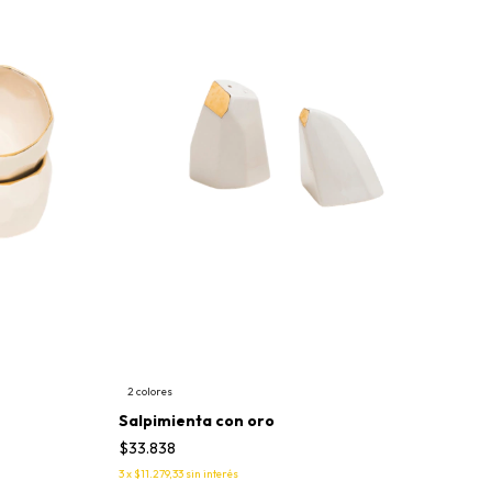
2 colores
Salpimienta con oro
$33.838
3
x
$11.279,33
sin interés