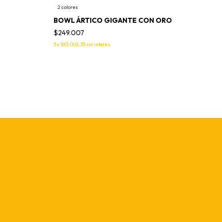
2 colores
BOWL ÁRTICO GIGANTE CON ORO
$249.007
3
x
$83.002,33
sin interés