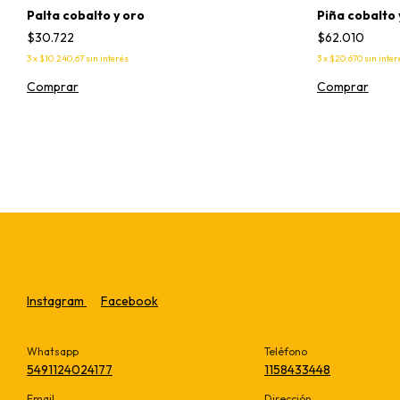
Palta cobalto y oro
Piña cobalto 
$30.722
$62.010
3
x
$10.240,67
sin interés
3
x
$20.670
sin inter
Comprar
Comprar
Instagram
Facebook
Whatsapp
Teléfono
5491124024177
1158433448
Email
Dirección