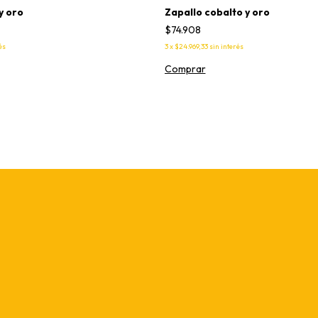
y oro
Zapallo cobalto y oro
$74.908
és
3
x
$24.969,33
sin interés
Comprar