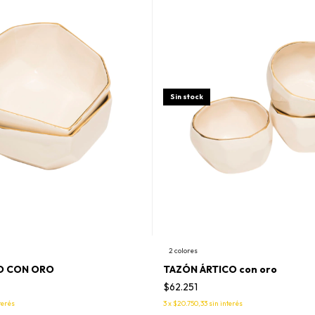
Sin stock
2 colores
O CON ORO
TAZÓN ÁRTICO con oro
$62.251
terés
3
x
$20.750,33
sin interés