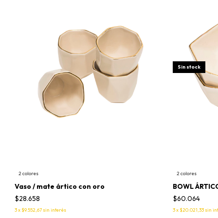
Sin stock
2 colores
2 colores
Vaso / mate ártico con oro
BOWL ÁRTIC
$28.658
$60.064
3
x
$9.552,67
sin interés
3
x
$20.021,33
sin in