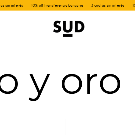
n interés
10% off transferencia bancaria
3 cuotas sin interés
10% off
o y oro