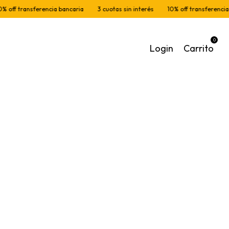
 transferencia bancaria
3 cuotas sin interés
10% off transferencia banc
0
Login
Carrito